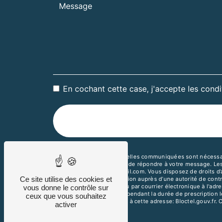
En cochant cette case, j'accepte les condi
** Les données personnelles communiquées sont nécessaires
traitants dans le seul but de répondre à votre message. 
goodbeancoffee26@gmail.com. Vous disposez de droits d’accè
Ce site utilise des cookies et
d’introduire une réclamation auprès d’une autorité de cont
Augier, 26000 Valence ou par courrier électronique à l'a
vous donne le contrôle sur
de prise de contact puis pendant la durée de prescription l
ceux que vous souhaitez
téléphonique, disponible à cette adresse:
Bloctel.gouv.fr
. 
activer