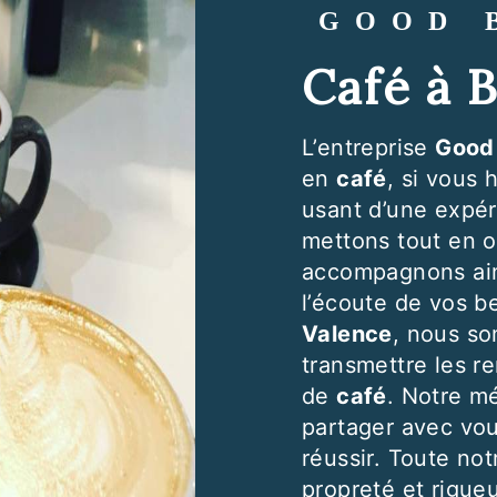
GOOD
café à
L’entreprise
Good
en
café
, si vous 
usant d’une expéri
mettons tout en o
accompagnons ain
l’écoute de vos b
Valence
, nous so
transmettre les r
de
café
. Notre mé
partager avec vou
réussir. Toute not
propreté et rigueu