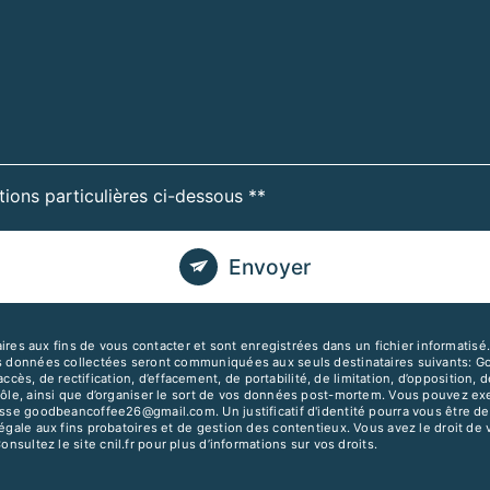
tions particulières ci-dessous **
Envoyer
 aux fins de vous contacter et sont enregistrées dans un fichier informatisé.
Les données collectées seront communiquées aux seuls destinataires suivants: 
s, de rectification, d’effacement, de portabilité, de limitation, d’opposition, 
rôle, ainsi que d’organiser le sort de vos données post-mortem. Vous pouvez exer
dresse goodbeancoffee26@gmail.com. Un justificatif d'identité pourra vous êtr
égale aux fins probatoires et de gestion des contentieux. Vous avez le droit de 
Consultez le site cnil.fr pour plus d’informations sur vos droits.