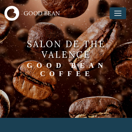
Panneau de gestion des cookies
GOOD BEAN
SALON DE THÉ
VALENCE
GOOD BEAN
COFFEE