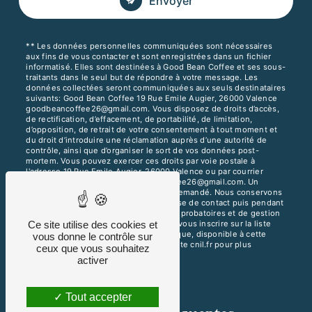
Envoyer
** Les données personnelles communiquées sont nécessaires
aux fins de vous contacter et sont enregistrées dans un fichier
informatisé. Elles sont destinées à Good Bean Coffee et ses sous-
traitants dans le seul but de répondre à votre message. Les
données collectées seront communiquées aux seuls destinataires
suivants: Good Bean Coffee 19 Rue Emile Augier, 26000 Valence
goodbeancoffee26@gmail.com. Vous disposez de droits d’accès,
de rectification, d’effacement, de portabilité, de limitation,
d’opposition, de retrait de votre consentement à tout moment et
du droit d’introduire une réclamation auprès d’une autorité de
contrôle, ainsi que d’organiser le sort de vos données post-
mortem. Vous pouvez exercer ces droits par voie postale à
l'adresse 19 Rue Emile Augier, 26000 Valence ou par courrier
électronique à l'adresse goodbeancoffee26@gmail.com. Un
justificatif d'identité pourra vous être demandé. Nous conservons
vos données pendant la période de prise de contact puis pendant
la durée de prescription légale aux fins probatoires et de gestion
des contentieux. Vous avez le droit de vous inscrire sur la liste
Ce site utilise des cookies et
d'opposition au démarchage téléphonique, disponible à cette
vous donne le contrôle sur
adresse:
Bloctel.gouv.fr
. Consultez le site cnil.fr pour plus
ceux que vous souhaitez
d’informations sur vos droits.
activer
Tout accepter