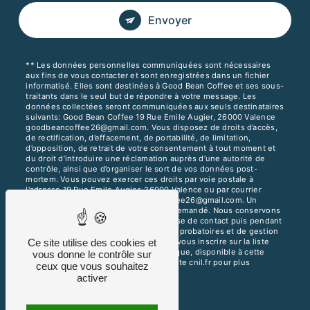
Envoyer
** Les données personnelles communiquées sont nécessaires
aux fins de vous contacter et sont enregistrées dans un fichier
informatisé. Elles sont destinées à Good Bean Coffee et ses sous-
traitants dans le seul but de répondre à votre message. Les
données collectées seront communiquées aux seuls destinataires
suivants: Good Bean Coffee 19 Rue Emile Augier, 26000 Valence
goodbeancoffee26@gmail.com. Vous disposez de droits d’accès,
de rectification, d’effacement, de portabilité, de limitation,
d’opposition, de retrait de votre consentement à tout moment et
du droit d’introduire une réclamation auprès d’une autorité de
contrôle, ainsi que d’organiser le sort de vos données post-
mortem. Vous pouvez exercer ces droits par voie postale à
l'adresse 19 Rue Emile Augier, 26000 Valence ou par courrier
électronique à l'adresse goodbeancoffee26@gmail.com. Un
justificatif d'identité pourra vous être demandé. Nous conservons
vos données pendant la période de prise de contact puis pendant
la durée de prescription légale aux fins probatoires et de gestion
des contentieux. Vous avez le droit de vous inscrire sur la liste
Ce site utilise des cookies et
d'opposition au démarchage téléphonique, disponible à cette
vous donne le contrôle sur
adresse:
Bloctel.gouv.fr
. Consultez le site cnil.fr pour plus
ceux que vous souhaitez
d’informations sur vos droits.
activer