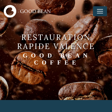
Panneau de gestion des cookies
GOOD BEAN
RESTAURATION
RAPIDE VALENCE
GOOD BEAN
COFFEE