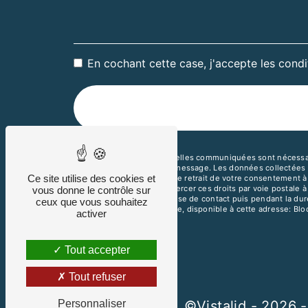
En cochant cette case, j'accepte les condi
** Les données personnelles communiquées sont nécessaires
but de répondre à votre message. Les données collectées se
Ce site utilise des cookies et
limitation, d’opposition, de retrait de votre consentement 
mortem. Vous pouvez exercer ces droits par voie postale à 
vous donne le contrôle sur
pendant la période de prise de contact puis pendant la duré
ceux que vous souhaitez
démarchage téléphonique, disponible à cette adresse:
Blo
activer
Tout accepter
Tout refuser
Personnaliser
©
Vistalid
- 2026 -