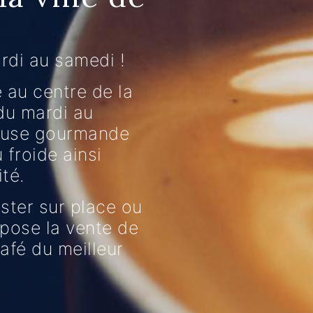
rdi au samedi !
 au centre de la
 du mardi au
pause gourmande
froide ainsi
té.
ter sur place ou
opose la vente de
afé du meilleur
.