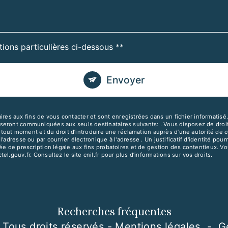
tions particulières ci-dessous **
Envoyer
 aux fins de vous contacter et sont enregistrées dans un fichier informatisé. E
ront communiquées aux seuls destinataires suivants: . Vous disposez de droits d
à tout moment et du droit d’introduire une réclamation auprès d’une autorité de c
l'adresse ou par courrier électronique à l'adresse . Un justificatif d'identité 
e de prescription légale aux fins probatoires et de gestion des contentieux. Vous
ctel.gouv.fr
. Consultez le site cnil.fr pour plus d’informations sur vos droits.
Recherches fréquentes
 Tous droits réservés -
Mentions légales
-
G